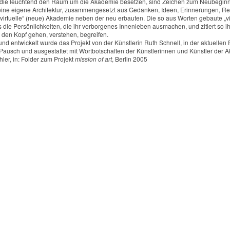
 die leuchtend den Raum um die Akademie besetzen, sind Zeichen zum Neubeginn,
 eine eigene Architektur, zusammengesetzt aus Gedanken, Ideen, Erinnerungen, Refl
„virtuelle“ (neue) Akademie neben der neu erbauten. Die so aus Worten gebaute „vir
 die Persönlichkeiten, die ihr verborgenes Innenleben ausmachen, und zitiert so ih
n den Kopf gehen, verstehen, begreifen.
und entwickelt wurde das Projekt von der Künstlerin Ruth Schnell, in der aktuellen 
Pausch und ausgestattet mit Wortbotschaften der Künstlerinnen und Künstler der A
hler, in: Folder zum Projekt
mission of art
, Berlin 2005