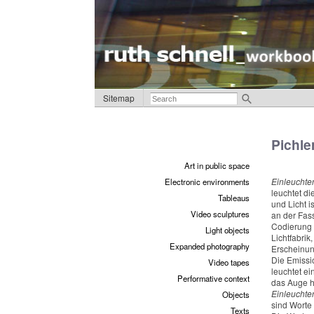
Sitemap
Pichle
Art in public space
Einleuchte
Electronic environments
leuchtet di
Tableaus
und Licht i
Video sculptures
an der Fas
Codierung 
Light objects
Lichtfabrik
Expanded photography
Erscheinu
Die Emissi
Video tapes
leuchtet ei
Performative context
das Auge h
Einleuchte
Objects
sind Worte
Texts