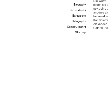
Die Worte,
Biography
bilden sie
usw., eine 
List of Works
anderes als
Exhibitions
bedeutet i
Konzipiert 
Bibliography
Alexander 
Contact, Imprint
Cathrin Pic
Site map