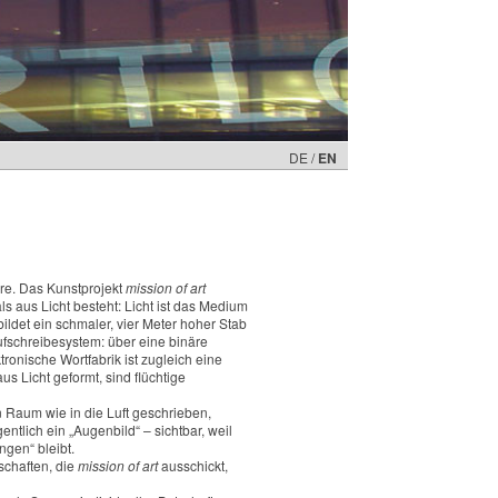
DE /
EN
ere. Das Kunstprojekt
mission of art
s aus Licht besteht: Licht ist das Medium
bildet ein schmaler, vier Meter hoher Stab
fschreibesystem: über eine binäre
onische Wortfabrik ist zugleich eine
aus Licht geformt, sind flüchtige
 Raum wie in die Luft geschrieben,
tlich ein „Augenbild“ – sichtbar, weil
gen“ bleibt.
tschaften, die
mission of art
ausschickt,