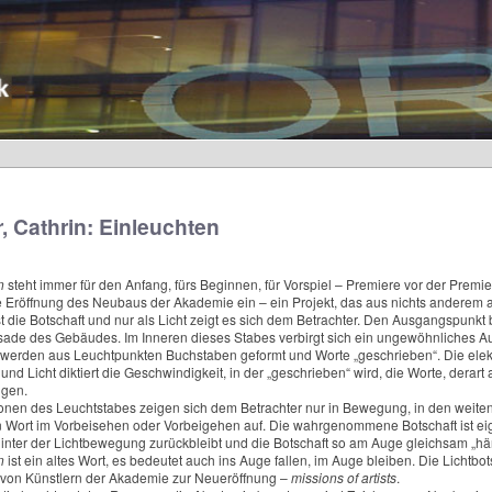
r, Cathrin: Einleuchten
n
steht immer für den Anfang, fürs Beginnen, für Vorspiel – Premiere vor der Premi
e Eröffnung des Neubaus der Akademie ein – ein Projekt, das aus nichts anderem al
st die Botschaft und nur als Licht zeigt es sich dem Betrachter. Den Ausgangspunkt 
sade des Gebäudes. Im Inneren dieses Stabes verbirgt sich ein ungewöhnliches Au
werden aus Leuchtpunkten Buchstaben geformt und Worte „geschrieben“. Die elektr
, und Licht diktiert die Geschwindigkeit, in der „geschrieben“ wird, die Worte, derart 
ngen.
onen des Leuchtstabes zeigen sich dem Betrachter nur in Bewegung, in den weiten
n Wort im Vorbeisehen oder Vorbeigehen auf. Die wahrgenommene Botschaft ist eigen
inter der Lichtbewegung zurückbleibt und die Botschaft so am Auge gleichsam „hän
n
ist ein altes Wort, es bedeutet auch ins Auge fallen, im Auge bleiben. Die Lichtbo
 von Künstlern der Akademie zur Neueröffnung –
missions of artists
.