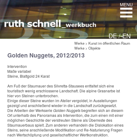
DE /
EN
Werke
>
Kunst im öffentlichen Raum
Werke
>
Objekte
Golden Nuggets, 2012/2013
Intervention
Maße variabel
Steine, Blattgold 24 Karat
Am Fuß der Staumauer des Silvretta-Stausees entfaltet sich eine
touristisch wenig erschlossene Landschaft. Die alpine Grasnarbe ist
hier von Steinen unterbrochen.
Einige dieser Steine wurden im Atelier vergoldet, in Ausstellungen
gezeigt und anschließend wieder in die Landschaft zurückgesetzt.
Die Arbeiten der Werkserie
Golden Nuggets
begreifen sich an diesem
Ort unterhalb des Panoramas als Intervention, die zum einen mit einer
möglichen Geschichte der verstreuten Steine als Überreste des
Staumauerbaus spielt. Zum anderen verhandeln die Dislokation eines
Steins, seine anschließende Modifikation und Re-Naturierung Fragen
nach Wertschöpfung und gesellschaftlicher Wertkonstruktion.