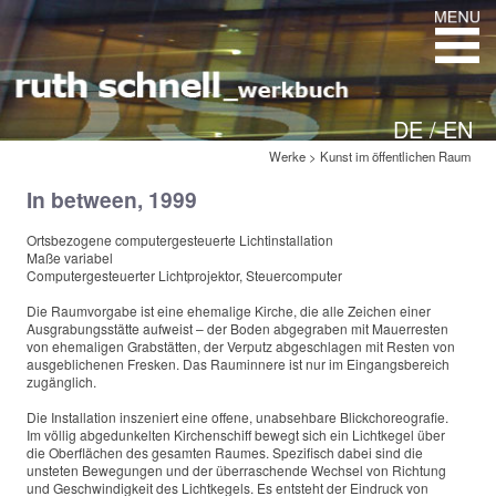
DE /
EN
Werke
>
Kunst im öffentlichen Raum
In between, 1999
Ortsbezogene computergesteuerte Lichtinstallation
Maße variabel
Computergesteuerter Lichtprojektor, Steuercomputer
Die Raumvorgabe ist eine ehemalige Kirche, die alle Zeichen einer
Ausgrabungsstätte aufweist – der Boden abgegraben mit Mauerresten
von ehemaligen Grabstätten, der Verputz abgeschlagen mit Resten von
ausgeblichenen Fresken. Das Rauminnere ist nur im Eingangsbereich
zugänglich.
Die Installation inszeniert eine offene, unabsehbare Blickchoreografie.
Im völlig abgedunkelten Kirchenschiff bewegt sich ein Lichtkegel über
die Oberflächen des gesamten Raumes. Spezifisch dabei sind die
unsteten Bewegungen und der überraschende Wechsel von Richtung
und Geschwindigkeit des Lichtkegels. Es entsteht der Eindruck von