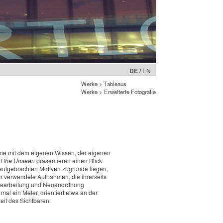
DE /
EN
Werke
>
Tableaus
Werke
>
Erweiterte Fotografie
hene mit dem eigenen Wissen, der eigenen
of the Unseen
präsentieren einen Blick
n aufgebrachten Motiven zugrunde liegen,
h verwendete Aufnahmen, die ihrerseits
dbearbeitung und Neuanordnung
mal ein Meter, orientiert etwa an der
eit des Sichtbaren.