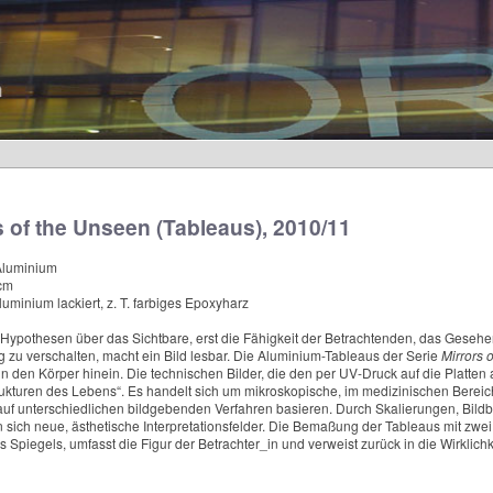
s of the Unseen (Tableaus), 2010/11
Aluminium
cm
luminium lackiert, z. T. farbiges Epoxyharz
d Hypothesen über das Sichtbare, erst die Fähigkeit der Betrachtenden, das Gese
 zu verschalten, macht ein Bild lesbar. Die Aluminium-Tableaus der Serie
Mirrors 
n den Körper hinein. Die technischen Bilder, die den per UV-Druck auf die Platte
rukturen des Lebens“. Es handelt sich um mikroskopische, im medizinischen Bereic
uf unterschiedlichen bildgebenden Verfahren basieren. Durch Skalierungen, Bil
 sich neue, ästhetische Interpretationsfelder. Die Bemaßung der Tableaus mit zwei 
 Spiegels, umfasst die Figur der Betrachter_in und verweist zurück in die Wirklichk