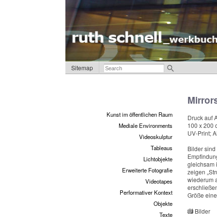
Sitemap
Mirror
Kunst im öffentlichen Raum
Druck auf 
100 x 200 
Mediale Environments
UV-Print; A
Videoskulptur
Tableaus
Bilder sin
Empfindung
Lichtobjekte
gleichsam i
Erweiterte Fotografie
zeigen „St
wiederum a
Videotapes
erschließen
Performativer Kontext
Größe eines
Objekte
Bilder
Texte